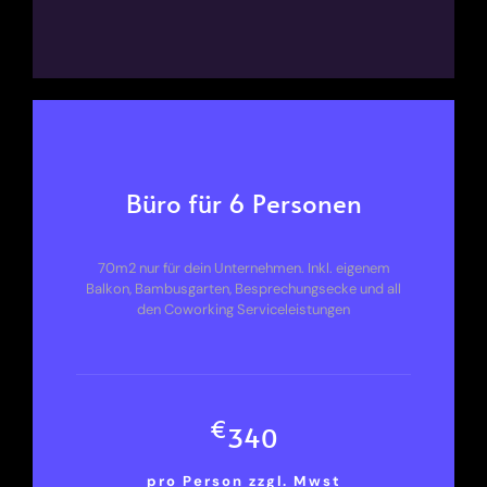
Büro für 6 Personen
70m2 nur für dein Unternehmen. Inkl. eigenem
Balkon, Bambusgarten, Besprechungsecke und all
den Coworking Serviceleistungen
€
340
pro Person z
zgl. Mwst